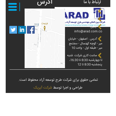
آدرس
ارتباط با ما
تلفن : 36618638-031
فاکس : 36615620-031
ایمیل :
info@arad.com.co
آدرس : اصفهان - خیابان
میر - کوچه کهنسال - مجتمع
میر - طبقه اول - واحد 10
ساعت کاری شرکت: شنبه
تا چهارشنبه 8:30 تا 16:30،
پنجشنبه 8:30 تا 12
تمامی حقوق برای شرکت طرح توسعه آراد محفوظ است.
طراحی و اجرا توسط
شرکت آیریک